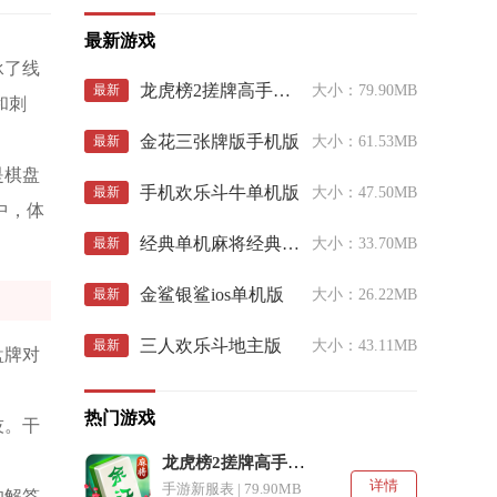
最新游戏
承了线
龙虎榜2搓牌高手安卓单机版
大小：79.90MB
最新
和刺
金花三张牌版手机版
大小：61.53MB
最新
是棋盘
手机欢乐斗牛单机版
大小：47.50MB
最新
中，体
经典单机麻将经典单机版
大小：33.70MB
最新
金鲨银鲨ios单机版
大小：26.22MB
最新
三人欢乐斗地主版
大小：43.11MB
最新
盘牌对
热门游戏
技。干
龙虎榜2搓牌高手安卓单机版
详情
手游新服表 | 79.90MB
的解答