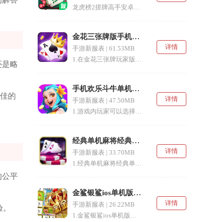
龙虎榜2搓牌高手安卓单机版以丰富多样的游戏玩法著称，无论你是麻将迷或是扑克牌爱好者，都能在这里找到自己的乐趣。不仅该游戏还设计了独特的抢庄玩法，让整个游戏过程变得更加扣人心弦。玩家可以通过完成游戏内任务或活动领取超值礼包，包括全新玩家注册后可以免费领取的注册送礼包，让您在初次体验时即可拥有领先他人的资本。游戏特色1.注册送礼包：全新注册玩家可以获得丰厚的礼包。礼包内容多样，包括金币、道具和抽奖机会等，帮助新手快速上手。2.抢庄玩法：在传统的游戏基础上创新玩法，抢庄机制让每一局
金花三张牌版手机版
详情
手游新服表 | 61.53MB
1.在金花三张牌玩家版手机版中，游戏的核心玩法为三张组合比大小，即采用三张牌来决定胜负。游戏规则简单，但其中隐藏的策略却极为丰富，玩家可以通过观察、心算以及心理战术来与对手较量。游戏提供了自由匹配功能，使游戏迷们能够随时随地找到合适的对手进行竞技。2.游戏中的牌型组合包括但不限于同花顺、顺子、对子等，每一种牌型组合都有不同的战略优势，要求玩家在游戏过程中充分发挥智力与胆识。各个竞技玩法设计巧妙，并与趣味性结合在一起，让玩家在感受游戏竞技魅力的也能享受到放松与娱乐。游戏特色1.
还是略
手机欢乐斗牛单机版
极佳的
详情
手游新服表 | 47.50MB
1.游戏内玩家可以选择以单机模式进行，免去了网络不佳的困扰。游戏还提供了百人牛牛的玩法，让玩家在同一张桌子上与数十人展开角逐。另一个新增的有趣玩法是牛一，这使得玩家在最低点数上也要动脑筋决策。2.游戏内置了丰富的奖励机制。每日签到能获得金币奖励，帮助玩家积累更多的资本投入到对局中。vip玩家则享有额外的礼金，增加了游戏的多样性和刺激性。最刺激的当属彩池奖金，这个大奖吸引了无数玩家的目光，在游戏中一旦触发大奖，带来的成就感和财富感无与伦比。游戏特色1.丰富的玩法模式：除了经典的
经典单机麻将经典单机版
详情
手游新服表 | 33.70MB
1.经典单机麻将经典单机版不仅支持四人麻将，还囊括了热门的卡五星玩法，让玩家可以根据自己的喜好选择不同的游戏模式。在玩家通过摸牌和出牌，力争通过自摸或胡牌来获得胜利。游戏中的ai对手设计精巧，无论是新手还是老手，都能找到适合自己的难度。2.游戏操作简便直观，无论是摸牌、打牌，还是查看牌局都非常流畅。即使是第一次接触麻将的新手也能迅速上手，享受搓麻的乐趣。游戏特色1.自摸与胡牌：自摸是麻将中的一个重要得分方式，它不仅考验玩家的策略能力，还需要一定的运气。而胡牌则是玩家追求的最终
的公平
金鲨银鲨ios单机版
详情
手游新服表 | 26.22MB
验。
1.金鲨银鲨ios单机版是一款专为喜欢游戏的玩家打造的单机游戏，完美地兼具了休闲与竞技元素。在你可以自由选择与ai对战，体验飞盘竞技的独特魅力，以及通过游戏益智来提升自己的策略能力。游戏以简单直观的一键式登陆功能，使玩家能够随时随地进入游戏世界，畅享游戏乐趣。2.游戏将飞盘元素融入游戏玩法，带来了不一样的新鲜体验。无论是新手还是资深玩家都能在游戏中找到丰富的乐趣。游戏中的礼包兑换系统为玩家提供了丰富的道具与游戏币奖励，使得游戏过程充满惊喜和期待。游戏特色1.飞盘竞技：将飞盘游