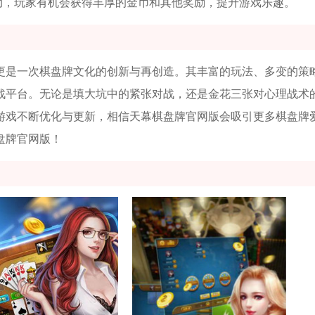
动，玩家有机会获得丰厚的金币和其他奖励，提升游戏乐趣。
更是一次棋盘牌文化的创新与再创造。其丰富的玩法、多变的策
战平台。无论是填大坑中的紧张对战，还是金花三张对心理战术
游戏不断优化与更新，相信天幕棋盘牌官网版会吸引更多棋盘牌
盘牌官网版！