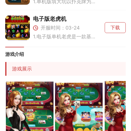
1.单机版填大坑以扑克牌为基础，每局游戏由3到5名玩家参与。游戏目标是通过出牌策略最大限度地减少手中牌的数量或者确保自己持有最小牌型以逃避填大坑的命运。游戏操作简单明了，新手玩家也能快速上手。该游戏提供了丰富的游戏币系统，让玩家在不断的切磋和竞技中体会到步步为营的刺激。2.游戏中有多种模式可供选择，包括经典模式、高级模式和竞技模式等，玩家可根据自己的兴趣和能力自由选择参与。与此自由匹配功能能够快速为玩家找到实力相当的对手，提升游戏的对抗性和趣味性。游戏特色1.游戏不仅仅局限于
电子版老虎机
开服时间：03-24
下载
1.电子版单机老虎是一款基于经典单机老虎的手机游戏。玩家可以通过虚拟上下游戏币，体验到传统单机老虎的乐趣，金币的累积以及倍数的翻倍都让游戏充满了无限可能。游戏的设计灵感来源于经典单机老虎，同时进行了现代化的创新，使得这款游戏兼具复古和新颖的双重魅力。2.游戏的操作简单易上手，即使是新手玩家也能迅速掌握。游戏为玩家准备了多种模式和数不胜数的单机老虎样式可供选择。每种模式都有各自的特色和挑战，让玩家能够时刻保持新鲜感。游戏特色1.彩色的画面和精美的画风：电子版单机老虎手机游戏在视
游戏介绍
游戏展示