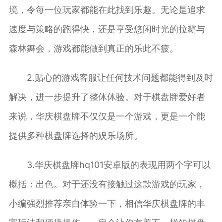
境，令每一位玩家都能在此找到乐趣。无论是追求
速度与策略的跑得快，还是享受悠闲时光的拉霸与
森林舞会，游戏都能做到真正的乐此不疲。
2.贴心的游戏客服让任何技术问题都能得到及时
解决，进一步提升了整体体验。对于棋盘牌爱好者
来说，华庆棋盘牌不仅仅是一个游戏，更是一个能
提供多种棋盘牌选择的娱乐场所。
3.华庆棋盘牌hq101安卓版的表现用两个字可以
概括：出色。对于还没有接触过这款游戏的玩家，
小编强烈推荐亲自体验一下，相信华庆棋盘牌的丰