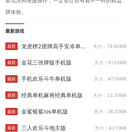
富玩法和便捷操作，一定会让你有着不一样的棋盘
牌体验。
最新游戏
龙虎榜2搓牌高手安卓单机版
大小：79.90MB
最新
金花三张牌版手机版
大小：61.53MB
最新
手机欢乐斗牛单机版
大小：47.50MB
最新
经典单机麻将经典单机版
大小：33.70MB
最新
金鲨银鲨ios单机版
大小：26.22MB
最新
三人欢乐斗地主版
大小：43.11MB
最新