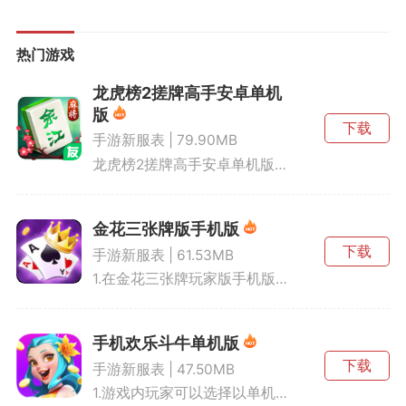
热门游戏
龙虎榜2搓牌高手安卓单机
版
下载
手游新服表 | 79.90MB
龙虎榜2搓牌高手安卓单机版以丰富多样的游戏玩法著称，无论你是
金花三张牌版手机版
下载
手游新服表 | 61.53MB
1.在金花三张牌玩家版手机版中，游戏的核心玩法为三张组合比大
手机欢乐斗牛单机版
下载
手游新服表 | 47.50MB
1.游戏内玩家可以选择以单机模式进行，免去了网络不佳的困扰。