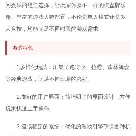
闲娱乐的绝佳选择，让玩家体验不一样的棋盘牌乐
趣。丰富的游戏人数配置，不论是单人模式还是多
人竞技，均能满足不同时段的游戏需求。
游戏特色
1.多样化玩法：汇集了跑得快、拉霸、森林舞会
等经典游戏，满足不同玩家的喜好。
2.友好的用户界面：简洁明了的界面设计，方便
玩家快速上手操作。
3.流畅稳定的系统：优化的游戏引擎确保各种机