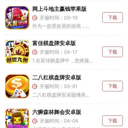
网上斗地主赢钱苹果版
开服时间：03-10
下载
作为一款受欢迎的游戏，网上斗地主赢金币苹果版吸引了广泛的玩家从而形成了一个万人在线的活跃社区。玩家可以选择和网络上的其他玩家进行对战，随时随地与天南海北的游戏爱好者开展一场策略对决。游戏内提供了丰富的玩法，包括经典斗地主、多倍斗地主以及竞技斗地主等多种模式。玩家可以通过游戏赢得金币，积累至一定数量，可以进行兑换或者参与更高难度的挑战。飞机这一倍数特色玩法也为游戏增添了更多的策略深度，使得玩家能够在掌握基础规则的体验更刺激的游戏乐趣。游戏特色1.金币系统：玩家通过对局赢得的胜利
富佳棋盘牌安卓版
开服时间：04-17
下载
1.在富佳棋盘牌中，您将接触到多种经典的游戏，如推筒子、财神到、金鲨银鲨等。游戏为玩家提供了金币和上下游戏币两种虚拟币系统，使得游戏更加贴合实际的棋盘牌体验。玩家可以通过完成每日任务、参与活动或购买来获得更多的游戏币，这些游戏币则可用于在不同的棋盘牌房间中开启游戏。2.推筒子是一种简单而刺激的上下游戏币游戏，在玩家比拼手中的牌点数，最大点数者获胜。财神到则是一种简单易玩的街机类游戏，玩家通过押注不同的项目并希望中奖。金鲨银鲨是在飞盘上押注不同的鱼类图标，玩家需要凭借自己的运气和判断
二八杠棋盘牌安卓版
开服时间：03-01
下载
二八杠棋盘牌安卓版继承了线下二八杠的经典玩法，同时进行了一些创新，使游戏更加适合移动设备。游戏的主要目标是通过比较牌面大小来判断胜负。玩家可以体验到天王级别的牌局，还能够参与每日签到活动，以获取免费奖励。玩家可以通过参与竞技获得vip礼金，而彩池奖金则会随着玩家数的增加而不断累积，让好运时时光临。游戏特色1.经典复古的游戏体验：以二八杠为基础，保留了传统玩法的精髓，同时提供详细的新手指导，帮助初学者快速上手。2.丰富的奖励机制：通过每日签到、参与竞技活动，玩家能够获得vip礼金
六狮森林舞会安卓版
开服时间：04-04
下载