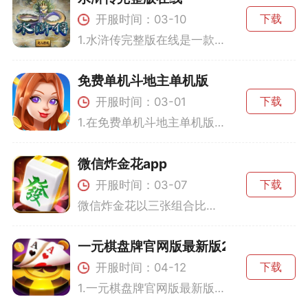
开服时间：03-10
下载
1.水浒传完整版在线是一款集策略、技巧、娱乐于一体的手机游戏。玩家围绕水浒传中的人物和故事展开一系列的挑战。您将使用虚拟的飞盘抛出您的运气，进行5轮转动挑战，期望实现满盘龙的终极目标。这些环节不仅考验玩家的策略水平，更成就满盘龙的快感。2.而万能图则是游戏的一大亮点，它以多种图案组合形式出现，帮助玩家灵活应对不同的游戏局面。比倍游戏则为那些敢于迎接风险的玩家提供了翻倍赢取金币的机会，在刺激与惊险中体验别样的乐趣。游戏不仅仅是纸牌的简单玩耍，而是智慧与勇气的完美碰撞。游戏特色1
免费单机斗地主单机版
开服时间：03-01
下载
1.在免费单机斗地主单机版中，玩家将体验到最纯正的斗地主玩法。其简单直观的用户界面和人性化的操作设计，让新手玩家也能快速上手。游戏提供了详细的打法规则介绍，帮助你快速掌握游戏技巧。你可以选择与计算机ai对战，在不断的切磋中提升自己的牌技。游戏还设有多个难度级别，从初级到高级，满足不同层次玩家的需求。2.金币和上下游戏币是两种重要的资源。金币可用于在游戏商城购买道具或参与某些特殊比赛，而上下游戏币则用来记录你的对局成绩。这两者的平衡使用，是玩家走向成功的关键。游戏特色1.离线畅
微信炸金花app
开服时间：03-07
下载
微信炸金花以三张组合比大小为核心玩法，玩家通过发牌、下注、比牌等操作来决定胜负。游戏以经典的炸金花规则为基础，玩家需要运用策略，以及对同行玩家心理的把握，来赢得胜利。在整个游戏过程中，同花顺是最大牌型，而523最小但大于豹子的特别规则则为游戏增添了更多的刺激与挑战。游戏特色1.流畅游戏体验：游戏经过精心设计与优化，提供了流畅的操作体验，不会出现卡顿现象。玩家可以在任何设备上流畅地进行游戏，无论是低端手机还是高端设备。2.操作简单：微信炸金花的操作界面设计简单、直观，玩家可以轻
一元棋盘牌官网版最新版2024
开服时间：04-12
下载
1.一元棋盘牌官网版最新版2024拥有多种游戏模式，涵盖了从策略性强的牛牛和锄大地到休闲有趣的飞禽走兽等经典棋盘牌项目。除了这些经典项目，游戏还有各类丰富赛事和活动，让玩家在娱乐的同时可以赢取丰厚的金币奖励。2.无论是金币的收集还是上下游戏币的转换，游戏内的经济系统设计都十分科学合理，玩家可以通过每天的签到、完成任务或参与比赛获得金币奖励。这不仅增加了游戏的趣味性，也使得每一次对局都充满了期待和挑战。游戏特色1.多样化的游戏玩法：从策略技巧型到休闲娱乐型多种棋盘牌玩法应有尽有，满足