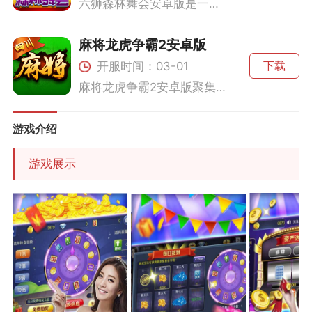
六狮森林舞会安卓版是一款以游戏为核心的休闲娱乐app。玩家可以在游戏中随时随地加入精彩活动，与全球玩家进行互动。在您不仅可以体验飞盘玩法的刺激，还能感受黄灯与森林动物的独特游戏场景。游戏专注于玩家的操作体验与视觉体验，为此在设计上精益求精。游戏内设有众多房间供玩家选择，每个房间都有不同的游戏规则和奖金制度，给予不同层级的玩家不同的挑战。游戏特色1.飞盘玩法独特的飞盘游戏玩法让玩家在竞技对战中享受极致的运动感，体验不同的挑战与乐趣。2.黄灯场景引入黄灯紧张刺激的情景效果，让玩家
麻将龙虎争霸2安卓版
开服时间：03-01
下载
麻将龙虎争霸2安卓版聚集了全国各地特色麻将打法，其中不乏经典的清一色、对对胡等组合，让玩家能够在这里感受到中国传统文化的深厚底蕴。游戏画面精美细腻，背景音乐舒缓，让人仿佛置身于真实的对局环境之中。游戏平台还为新用户准备了丰厚的注册送礼包，让每一位玩家都可以在游戏初期无忧畅玩。智能的游戏系统将根据玩家的水平自动匹配合适的对手，确保挑战性与乐趣兼具。游戏特色1.丰富的麻将玩法：游戏包含多个地方特色麻将玩法，无论是国标麻将还是地方规则，你都可以找到心仪的玩法。独创的龙虎争霸玩法将带
游戏介绍
游戏展示