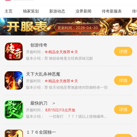
主页
独家策划
新游动态
业界新闻
传奇新服表
传
更新时间：2026-04-30
创游传奇
详情
开服时间：
☆精品全天推荐☆天
版本介绍：
荐 独创命格复古经典原味沉默
天下大乱杀神恶魔
详情
开服时间：
☆精品全天推荐☆天
版本介绍：
荐 惊天动地至尊無敌绝对防御秒杀一切
最快的刀 ＞
详情
开服时间：
8月15日/13点开放
版本介绍：
一切靠打 ７７７级以上怪物爆终极 ＞
１７６全国独一