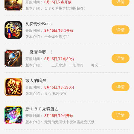
详情
开服时间：
8月15日/7点开放
版本介绍：
１７６单挑群怪地图超多〉
免费野外Boss
详情
开服时间：
8月15日/16点开放
版本介绍：
^^全爆全靠打^^
微变单职 〉
详情
开服时间：
8月15日/17点30分
版本介绍：
三天拿沙 一切靠打 可玩一年 〉
散人的暗黑
详情
开服时间：
8月15日/18点30分
版本介绍：
良心服.超便宜
新１８０龙魂复古
详情
开服时间：
8月15日/19点开放
版本介绍：
无赞助无回馈中变冰雪微变沉默