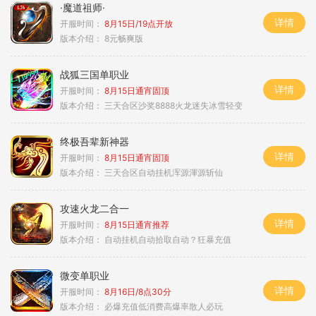
·魔道祖师·
详情
开服时间：
8月15日/19点开放
版本介绍：
8元畅爽版
战狐三国单职业
详情
开服时间：
8月15日通宵固顶
版本介绍：
三天合区沙奖8888火龙迷失冰雪轻变
终极吾辈新神器
详情
开服时间：
8月15日通宵固顶
版本介绍：
三天合区自动挂机浑源渾源斩仙
攻速火龙二合一
详情
开服时间：
8月15日通宵推荐
版本介绍：
自动挂机自动拾取自动？狂暴充值
微变单职业
详情
开服时间：
8月16日/8点30分
版本介绍：
必爆充值低消费高爆率散人必玩