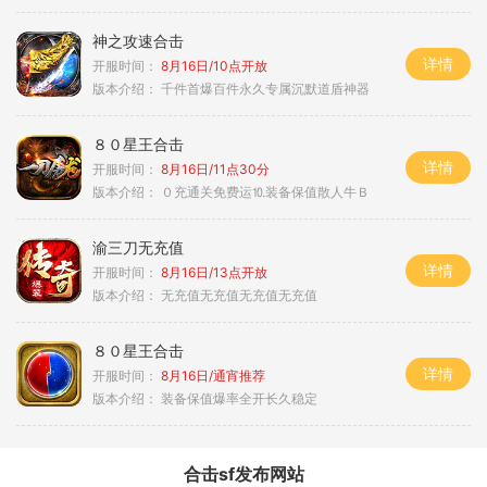
神之攻速合击
详情
开服时间：
8月16日/10点开放
版本介绍：
千件首爆百件永久专属沉默道盾神器
８０星王合击
详情
开服时间：
8月16日/11点30分
版本介绍：
０充通关免费运⒑装备保值散人牛Ｂ
渝三刀无充值
详情
开服时间：
8月16日/13点开放
版本介绍：
无充值无充值无充值无充值
８０星王合击
详情
开服时间：
8月16日/通宵推荐
版本介绍：
装备保值爆率全开长久稳定
合击sf发布网站