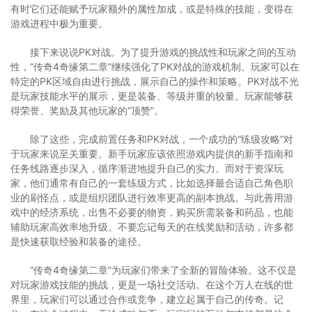
有时它们还能赋予玩家额外的属性加成，或是特殊的技能，变得在
游戏进程中极为重要。
接下来说说PK对战。为了提升游戏的挑战性和玩家之间的互动
性，“传奇4奇缘第二章”继续强化了PK对战的游戏机制。玩家可以在
特定的PK区域自由进行挑战，展示自己的操作和策略。PK对战不光
是玩家技能水平的展示，更是装备、等级并重的较量。玩家能够获
得荣誉、奖励及其他玩家的“顶赞”。
除了这些，完成前置任务和PK对战，一个成功的“练级攻略”对
于玩家来说至关重要。新手玩家应该依照游戏内提供的新手指南和
任务线路逐步深入，循序渐进地提升自己的实力。而对于资深玩
家，他们通常有自己的一套练级方式，比如选择最合适自己角色职
业的刷怪点，或是组织团队进行效率更高的副本挑战。与此善用游
戏中的经济系统，出售不必要的物资，购买所需装备和药品，也能
辅助玩家高效率地升级。不要忘记每天的在线奖励和活动，许多都
是快速获取经验和装备的途径。
“传奇4奇缘第二章”为玩家们带来了全新的冒险体验。这不仅是
对玩家游戏技能的挑战，更是一场社交活动。在这个万人在线的世
界里，玩家们可以通过合作或竞争，建立起属于自己的传奇。记