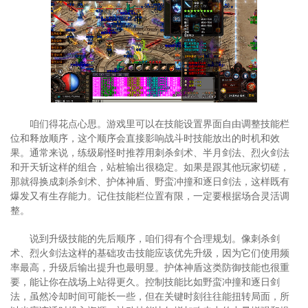
咱们得花点心思。游戏里可以在技能设置界面自由调整技能栏
位和释放顺序，这个顺序会直接影响战斗时技能放出的时机和效
果。通常来说，练级刷怪时推荐用刺杀剑术、半月剑法、烈火剑法
和开天斩这样的组合，站桩输出很稳定。如果是跟其他玩家切磋，
那就得换成刺杀剑术、护体神盾、野蛮冲撞和逐日剑法，这样既有
爆发又有生存能力。记住技能栏位置有限，一定要根据场合灵活调
整。
说到升级技能的先后顺序，咱们得有个合理规划。像刺杀剑
术、烈火剑法这样的基础攻击技能应该优先升级，因为它们使用频
率最高，升级后输出提升也最明显。护体神盾这类防御技能也很重
要，能让你在战场上站得更久。控制技能比如野蛮冲撞和逐日剑
法，虽然冷却时间可能长一些，但在关键时刻往往能扭转局面，所