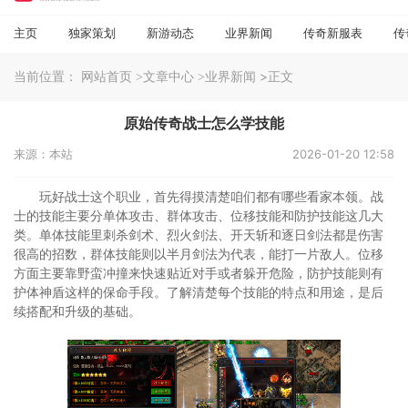
主页
独家策划
新游动态
业界新闻
传奇新服表
传
当前位置：
>正文
网站首页
>文章中心
>业界新闻
原始传奇战士怎么学技能
来源：本站
2026-01-20 12:58
玩好战士这个职业，首先得摸清楚咱们都有哪些看家本领。战
士的技能主要分单体攻击、群体攻击、位移技能和防护技能这几大
类。单体技能里刺杀剑术、烈火剑法、开天斩和逐日剑法都是伤害
很高的招数，群体技能则以半月剑法为代表，能打一片敌人。位移
方面主要靠野蛮冲撞来快速贴近对手或者躲开危险，防护技能则有
护体神盾这样的保命手段。了解清楚每个技能的特点和用途，是后
续搭配和升级的基础。