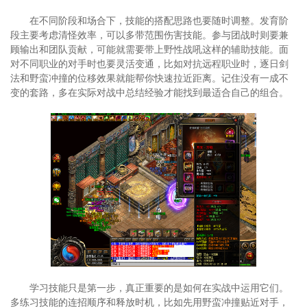
在不同阶段和场合下，技能的搭配思路也要随时调整。发育阶
段主要考虑清怪效率，可以多带范围伤害技能。参与团战时则要兼
顾输出和团队贡献，可能就需要带上野性战吼这样的辅助技能。面
对不同职业的对手时也要灵活变通，比如对抗远程职业时，逐日剑
法和野蛮冲撞的位移效果就能帮你快速拉近距离。记住没有一成不
变的套路，多在实际对战中总结经验才能找到最适合自己的组合。
学习技能只是第一步，真正重要的是如何在实战中运用它们。
多练习技能的连招顺序和释放时机，比如先用野蛮冲撞贴近对手，