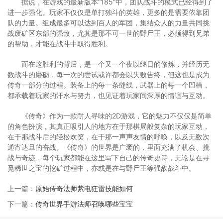
据说，在游戏的最新版本“185”中，团队战斗的模式已经得到了
进一步强化。玩家不仅仅是单打独斗的英雄，更多的是需要依靠团
队的力量。组成最多可以达到百人的军团，集结众人的力量共同挑
战废矿区东部的强敌，尤其是那不可一世的野尸王，必须得到兄弟
的帮助，才能在战斗中取得胜利。
而在这胜利的背后，是一个又一个夜以继日的修炼，并经历无
数战斗的磨砺，每一次的尝试或许都会以失败告终，但这也是成为
传奇一部分的过程。装备上的每一条缝线，武器上的每一个凹槽，
都承载着玩家的汗水与努力，也见证着玩家间深厚的情谊与互动。
《传奇》作为一款耐人寻味的2D游戏，它的魅力不仅仅是简单
的角色扮演，其真正吸引人的地方在于那棋局般复杂的玩家互动，
在于那战斗后的轻松欢笑，在于那一声声友情的呼唤，以及无数次
通宵达旦的奋战。《传奇》的世界是广袤的，里面充满了机会、挑
战与奇迹，每个玩家都能在这里写下自己的传奇史诗，无论是在寻
觅稀世之宝的挖矿过程中，亦或是在与野尸王等强敌战斗中。
上一篇：
原始传奇法师紫电狂雷技能如何
下一篇：
传奇世界手游法师召唤哪些宝宝