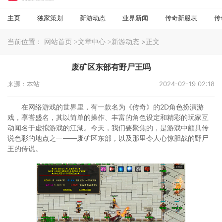
主页
独家策划
新游动态
业界新闻
传奇新服表
传
当前位置：
>正文
网站首页
>文章中心
>新游动态
废矿区东部有野尸王吗
来源：本站
2024-02-19 02:18
在网络游戏的世界里，有一款名为《传奇》的2D角色扮演游
戏，享誉盛名，其以简单的操作、丰富的角色设定和精彩的玩家互
动闻名于虚拟游戏的江湖。今天，我们要聚焦的，是游戏中颇具传
说色彩的地点之一——废矿区东部，以及那里令人心惊胆战的野尸
王的传说。