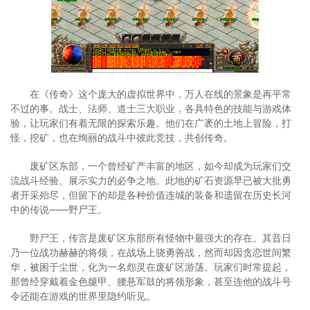
在《传奇》这个庞大的虚拟世界中，万人在线的景象是再平常
不过的事。战士、法师、道士三大职业，各具特色的技能与游戏体
验，让玩家们有着无限的探索乐趣。他们在广袤的土地上冒险，打
怪，挖矿，也在绚丽的战斗中彼此竞技，共创传奇。
废矿区东部，一个曾经矿产丰富的地区，如今却成为玩家们交
流战斗经验、展示实力的必争之地。此地的矿石资源早已被大批勇
者开采殆尽，但留下的却是各种价值连城的装备和遗留在历史长河
中的传说——野尸王。
野尸王，传言是废矿区东部所有怪物中最强大的存在。其昔日
乃一位战功赫赫的将领，在战场上骁勇善战，然而却因贪恋世间繁
华，被困于尘世，化为一名怨灵在废矿区游荡。玩家们时常提起，
那曾经穿戴着金色腿甲、腰悬军鼓的将领形象，甚至连他的战斗号
令还能在游戏的世界里隐约听见。