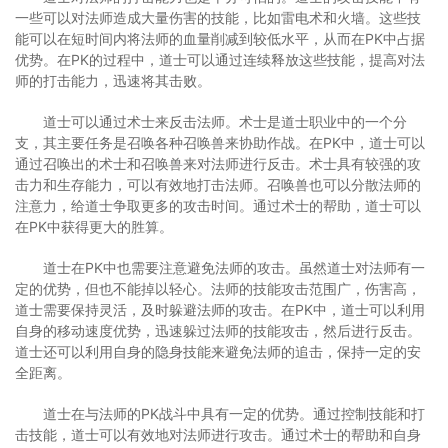
一些可以对法师造成大量伤害的技能，比如雷电术和火墙。这些技
能可以在短时间内将法师的血量削减到较低水平，从而在PK中占据
优势。在PK的过程中，道士可以通过连续释放这些技能，提高对法
师的打击能力，迅速将其击败。
道士可以通过术士来反击法师。术士是道士职业中的一个分
支，其主要任务是召唤各种召唤兽来协助作战。在PK中，道士可以
通过召唤出的术士和召唤兽来对法师进行反击。术士具有较强的攻
击力和生存能力，可以有效地打击法师。召唤兽也可以分散法师的
注意力，给道士争取更多的攻击时间。通过术士的帮助，道士可以
在PK中获得更大的胜算。
道士在PK中也需要注意避免法师的攻击。虽然道士对法师有一
定的优势，但也不能掉以轻心。法师的技能攻击范围广，伤害高，
道士需要保持灵活，及时躲避法师的攻击。在PK中，道士可以利用
自身的移动速度优势，迅速躲过法师的技能攻击，然后进行反击。
道士还可以利用自身的隐身技能来避免法师的追击，保持一定的安
全距离。
道士在与法师的PK战斗中具有一定的优势。通过控制技能和打
击技能，道士可以有效地对法师进行攻击。通过术士的帮助和自身