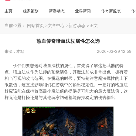
主页
独家策划
新游动态
业界新闻
传奇新服表
传
当前位置：
>正文
网站首页
>文章中心
>新游动态
热血传奇嗜血法杖属性怎么选
来源：本站
2026-03-29 12:59
伙伴们要想选对嗜血法杖的属性，首先得了解这把武器的特
点。嗜血法杖作为法师的顶级装备，其魔法加成非常出色，拥有着
相当可观的攻击范围。在挑选的时候，要特别注意魔法属性的上下
限数值，这直接影响咱们在游戏中的输出稳定性。一把好的嗜血法
杖应该能在保持较高最小魔法值的提供尽可能大的最大魔法值，这
样无论是打怪还是与其他玩家切磋都能保持稳定的伤害输出。