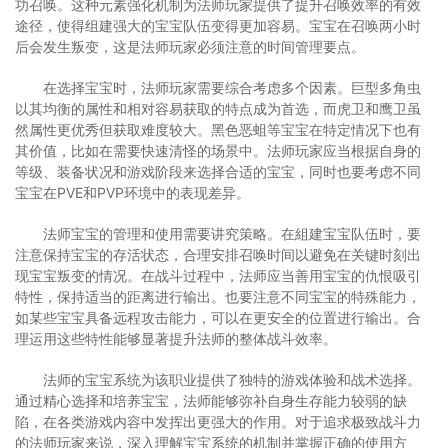
功召唤。这种元素强化机制为法师玩家提供了提升召唤效率的有效
途径，使得组建强大的宝宝队伍变得更加容易。宝宝在召唤两小时
后会发生叛变，这是法师玩家必须注意的时间管理要点。
在选择宝宝时，法师玩家需要综合考虑多个因素。巨型多角虫
以其均衡的属性和相对容易获取的特点成为首选，而虎卫和鹰卫虽
然属性更优秀但获取难度较大。黑色恶蛆等宝宝在特定情况下也有
其价值，比如在需要快速清怪的场景中。法师玩家应当根据自身的
等级、装备状况和游戏阶段来选择合适的宝宝，同时也要考虑不同
宝宝在PVE和PVP环境中的表现差异。
法师宝宝的管理和使用需要讲究策略。在組建宝宝队伍时，要
注意保持宝宝的存活状态，合理安排召唤时间以避免在关键时刻出
现宝宝叛变的情况。在战斗过程中，法师应当善用宝宝的仇恨吸引
特性，保持适当的距离进行输出。也要注意不同宝宝的特殊能力，
如某些宝宝具备远程攻击能力，可以在更安全的位置进行输出。合
理运用这些特性能够显著提升法师的整体战斗效率。
法师的宝宝系统为该职业提供了独特的游戏体验和战术选择。
通过精心选择和培养宝宝，法师能够弥补自身生存能力较弱的缺
陷，在各类游戏内容中发挥出更强大的作用。对于追求极致战斗力
的法师玩家来说，深入理解宝宝系统的机制并掌握正确的使用方