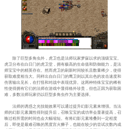
除了巨型多角虫外，虎卫也是法师玩家梦寐以求的顶级宝宝。
虎卫分布在白日门的虎卫堂，拥有极高的生命值和防御能力，是法
师宝宝中的精英存在。然而虎卫的刷新时间较长且数量稀少，使得
获取难度相当大。同样出自白日门的鹰卫则以其出色的攻击速度和
伤害输出见长，在打怪和对战中表现优异。这两种特殊宝宝的稀有
性使得拥有它们的法师在游戏中显得格外珍贵，但也正因为获取困
难，多数法师玩家仍以巨型多角虫作为主要选择。
法师的诱惑之光技能效果可以通过提升幻影元素来增强。当法
师的幻影元素属性得到提升后，召唤宝宝的成功率会显著提高，召
唤过程所需的时间也会大幅缩短。有将幻影元素堆叠到一定程度
后，即使是最难召唤的黑度宫火狮子，也能在较少的尝试次数内成